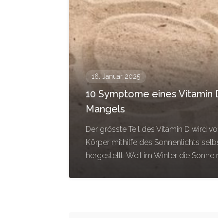
16. Januar 2025
10 Symptome eines Vitamin 
Mangels
Der grösste Teil des Vitamin D wird v
Körper mithilfe des Sonnenlichts selb
hergestellt. Weil im Winter die Sonne 