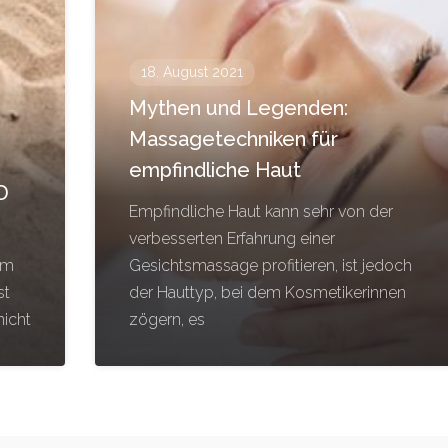
18. August 2021
Mythen und Legenden:
Massagetechniken für
empfindliche Haut
D
Empfindliche Haut kann sehr von der
verbesserten Erfahrung einer
om
Gesichtsmassage profitieren, ist jedoch
st
der Hauttyp, bei dem Kosmetikerinnen
nicht
zögern, es