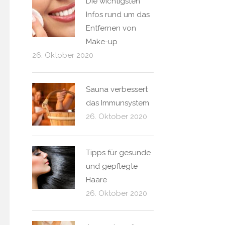
Die wichtigsten
Infos rund um das
Entfernen von
Make-up
26. Oktober 2020
Sauna vеrbеssеrt
dаs Іmmunsуstеm
26. Oktober 2020
Tipps für gesunde
und gepflegte
Haare
26. Oktober 2020