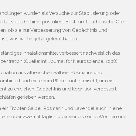
dlungen wurden als Versuche zur Stabilisierung oder
rfalls des Gehirns postuliert. Bestimmte ätherische Öle
en, ob sie zur Verbesserung von Gedächtnis und
ist, was wir bis jetzt gelernt haben:
nständiges Inhalationsmittel verbessert nachweislich das
ntration (Quelle: Int. Journal for Neuroscience, 2008).
bination aus ätherischen Salbei-, Rosmarin- und
kombiniert und mit einem Pflanzenöl gemischt, um eine
ent zu erreichen, Gedächtnis und Kognition verbessert,
Schläfen gerieben werden.
e ein Tropfen Salbei, Rosmarin und Lavendel auch in eine
in- oder zweimal täglich über vier bis sechs Wochen oral