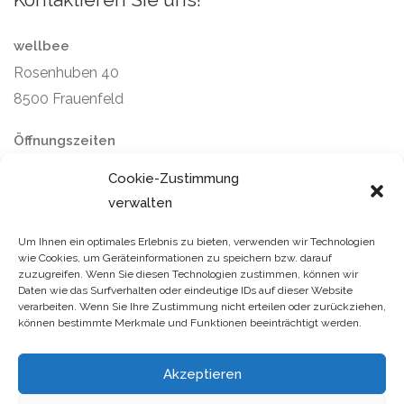
wellbee
Rosenhuben 40
8500 Frauenfeld
Öffnungszeiten
Montag bis Freitag: 9–12 / 14–16 Uhr
Cookie-Zustimmung
Samstag und Sonntag: geschlossen
verwalten
Um Ihnen ein optimales Erlebnis zu bieten, verwenden wir Technologien
wie Cookies, um Geräteinformationen zu speichern bzw. darauf
zuzugreifen. Wenn Sie diesen Technologien zustimmen, können wir
Daten wie das Surfverhalten oder eindeutige IDs auf dieser Website
verarbeiten. Wenn Sie Ihre Zustimmung nicht erteilen oder zurückziehen,
können bestimmte Merkmale und Funktionen beeinträchtigt werden.
© 2025 wellbee. Alle Rechte vorbehalten.
Ausgewiesene
Akzeptieren
Marken gehören ihren jeweiligen Eigentümern. Mit der