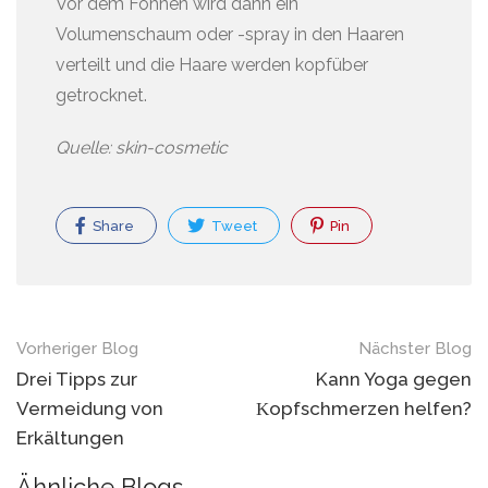
Vor dem Föhnen wird dann ein
Volumenschaum oder -spray in den Haaren
verteilt und die Haare werden kopfüber
getrocknet.
Quelle: skin-cosmetic
Share
Tweet
Pin
Blog
Vorheriger Blog
Nächster Blog
Navigation
Drei Tipps zur
Kann Yoga gegen
Vermeidung von
Κорfsсhmеrzеn helfen?
Erkältungen
Ähnliche Blogs