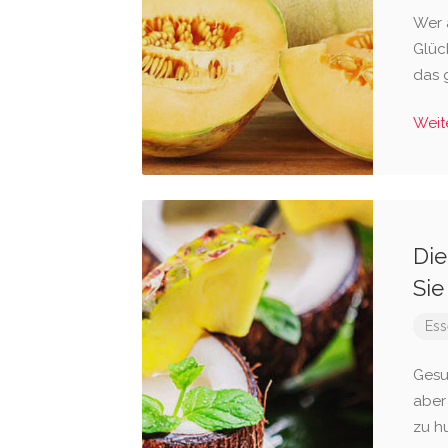
Wer 
Glüc
das 
Weit
Die
Sie
Ess
Gesu
aber
zu h