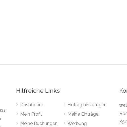
Hilfreiche Links
Ko
Dashboard
Eintrag hinzufügen
wel
ess,
Ros
Mein Profil
Meine Einträge
n
850
Meine Buchungen
Werbung
n