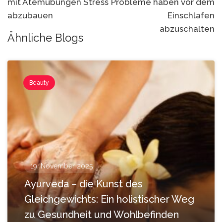
mit Atemübungen Stress
Probleme haben vor dem
abzubauen
Einschlafen
abzuschalten
Ähnliche Blogs
Beauty
19. November 2025
Ayurveda – die Kunst des
Gleichgewichts: Ein holistischer Weg
zu Gesundheit und Wohlbefinden