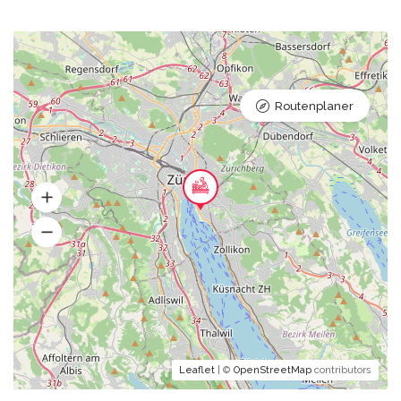
Routenplaner
Leaflet
| ©
OpenStreetMap
contributors