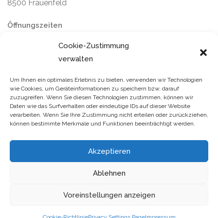
8500 Frauenfeld
Öffnungszeiten
Montag bis Freitag: 9–12 / 14–16 Uhr
Cookie-Zustimmung
Samstag und Sonntag: geschlossen
verwalten
Um Ihnen ein optimales Erlebnis zu bieten, verwenden wir Technologien
wie Cookies, um Geräteinformationen zu speichern bzw. darauf
zuzugreifen. Wenn Sie diesen Technologien zustimmen, können wir
Daten wie das Surfverhalten oder eindeutige IDs auf dieser Website
verarbeiten. Wenn Sie Ihre Zustimmung nicht erteilen oder zurückziehen,
können bestimmte Merkmale und Funktionen beeinträchtigt werden.
© 2025 wellbee. Alle Rechte vorbehalten.
Ausgewiesene
Akzeptieren
Marken gehören ihren jeweiligen Eigentümern. Mit der
Benutzung dieser Seite erkennen Sie die AGBs und den
Ablehnen
Datenschutz an. wellbee übernimmt keine Haftung für den Inhalt
Voreinstellungen anzeigen
verlinkter externer Seiten. Diese Webseite wurde zu 100% aus
rezyklierten Bits erstellt.
Cookie-Richtlinie
Privacy Settings Page
Impressum