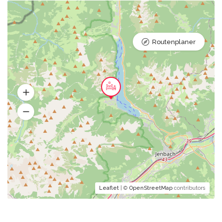
Routenplaner
Leaflet
| ©
OpenStreetMap
contributors