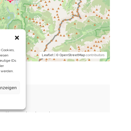
 Cookies,
Leaflet
| ©
OpenStreetMap
contributors
iesen
eutige IDs
der
 werden.
anzeigen
nen Kommentar abzugeben.