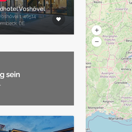
dhotel Voshövel
oshövel 1, 46514
rmbeck, DE