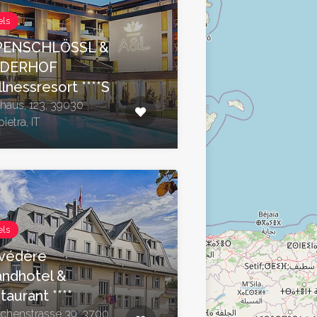
els
PENSCHLÖSSL &
NDERHOF
lnessresort ****S
nhaus, 123, 39030
ietra, IT
els
védère
andhotel &
taurant ****
chenstrasse 39, 3700