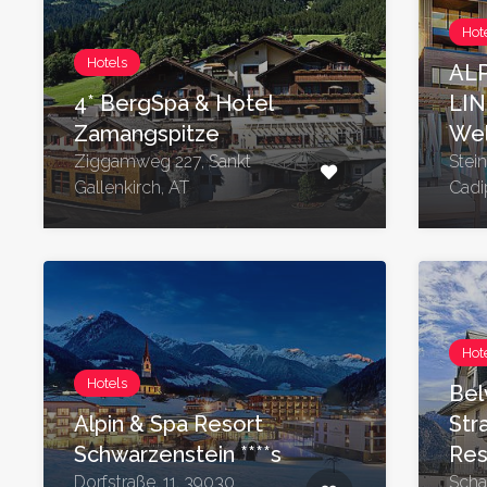
Hot
Hotels
AL
4* BergSpa & Hotel
LI
Zamangspitze
Wel
Ziggamweg 227, Sankt
Stei
Gallenkirch, AT
Cadip
Hot
Hotels
Bel
Alpin & Spa Resort
Str
Schwarzenstein ****s
Res
Dorfstraße, 11, 39030
Scha