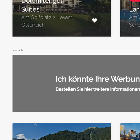
Dolomitengolf
Suites
Lan
Am Golfplatz 2, Lavant,
Am V
Österreich
Sche
wellads