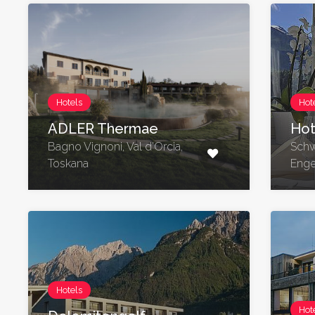
Hotels
Hot
ADLER Thermae
Hot
Bagno Vignoni, Val d'Orcia,
Schw
Toskana
Enge
Hotels
Hot