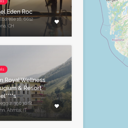
els
el Eden Roc
lbarelle 16, 6612
na, CH
els
in Royal Wellness
ugium & Resort
el****s
egg 2, 39030 St.
n, Ahrntal, IT