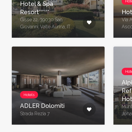
Hot
Hotel & Spa
Resort*****
Hot
Gisse 22, 39030 San
Via A
Giovanni, Valle Aurina, IT
Asco
Hot
Alp
Ref
Hotels
Hot
ADLER Dolomiti
Mühl
Strada Rezia 7
Johan