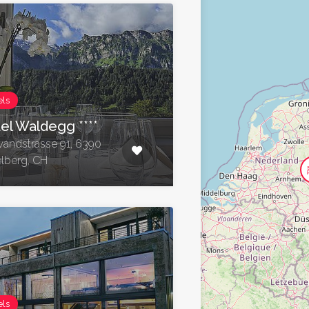
els
el Waldegg ****
andstrasse 91, 6390
lberg, CH
els