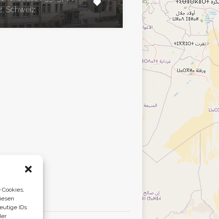
z, Schweiz
 Cookies,
iesen
eutige IDs
der